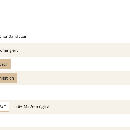
cher Sandstein
changiert
isch
hristlich
Indiv. Maße möglich
BxT