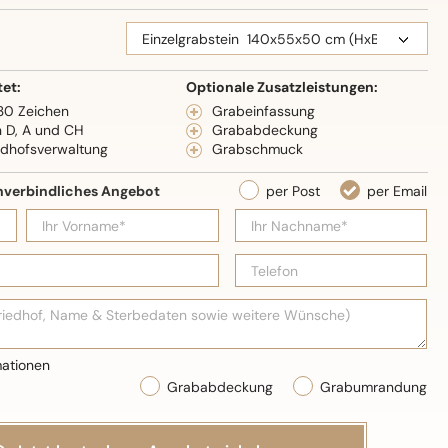
eidenglanz
tet:
Optionale Zusatzleistungen:
 30 Zeichen
Grabeinfassung
n D, A und CH
Grababdeckung
edhofsverwaltung
Grabschmuck
Grababdeckung
Grabumrandung