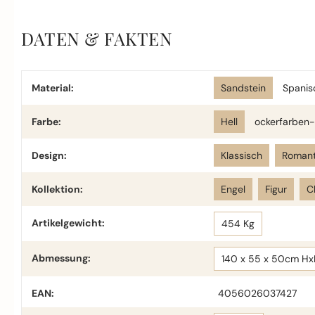
DATEN & FAKTEN
Material:
Sandstein
Spanis
Farbe:
Hell
ockerfarben-
Design:
Klassisch
Romant
Kollektion:
Engel
Figur
C
Artikelgewicht:
454 Kg
Abmessung:
140 x 55 x 50cm Hx
EAN:
4056026037427