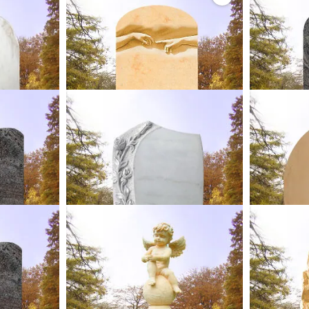
ein mit
Sandstein Urnen Grabdenkmal
Granit Urn
armor
Spanischer Sandstein
xBxT)
80 x 45 x 14 cm (HxBxT)
80 x
50,00 €
bis 31.08.26 statt
6.800,00 €
bis 31
8,75 €*
5.950,00 €*
Ihr Komplettpreis
Ihr Komp
ROSA
ngrabstein
Marmor Urnengrabstein mit Rose
Grabdenk
o
Portugiesischer Marmor
xBxT)
80 x 45 x 14 cm (HxBxT)
75 x
50,00 €
bis 31.08.26 statt
6.450,00 €
bis 31
8,75 €*
5.643,75 €*
Ihr Komplettpreis
Ihr Komp
A
FLAVIO
mit Herz
Urnengrabstein mit Engel
Heller Urne
o
Dresdener Elbsandstein
Dres
xBxT)
100 x 32 x 32 cm (HxBxT)
80 x
50,00 €
bis 31.08.26 statt
4.450,00 €
bis 31
8,75 €*
3.893,75 €*
Ihr Komplettpreis
Ihr Komp