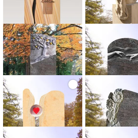
bis 31.08.26 statt
6.300,00 €
bis 31.08.26 statt
8.5
5.512,50 €*
7.48
Ihr Komplettpreis
Ihr Komplettpreis
MIRANDA
MICHELANG
Granit Urnengrabstein mit Baum Motiv
Grabdenkmal mit Michelan
Granit Paradiso
Granit Paradis
85 x 40 x 14 cm (HxBxT)
80 x 45 x 14 cm (H
bis 31.08.26 statt
6.500,00 €
bis 31.08.26 statt
6.8
5.687,50 €*
5.95
Ihr Komplettpreis
Ihr Komplettpreis
LUBLIANA
FLORENZI
Urnengrabstein mit Herz Glaseinsatz
Granit Urnengrabmal mit
Dresdener Elbsandstein
Granit Paradis
80 x 50 x 14 cm (HxBxT)
75 x 45 x 12 cm (H
bis 31.08.26 statt
4.850,00 €
bis 31.08.26 statt
7.4
4.243,75 €*
6.47
Ihr Komplettpreis
Ihr Komplettpreis
MON AMOUR
FLORENZI