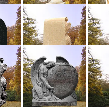
A
VOLTAIRE
tein mit
Urnengrabstein mit Schriftenrolle
Urnengr
nit
Dresdener Elbsandstein
xBxT)
80 x 45 x 20 cm (HxBxT)
85 x
00,00 €
bis 31.08.26 statt
6.400,00 €
bis 31
5,00 €*
5.600,00 €*
Ihr Komplettpreis
Ihr Komp
E
MERIANA
riftrolle
Urnengrabstein mit Engel in Herzform
Marmor
o
Granit Paradiso
Port
xBxT)
75 x 70 x 18 cm (HxBxT)
100 x
00,00 €
bis 31.08.26 statt
11.100,00 €
bis 31
0,00 €*
9.712,50 €*
Ihr Komplettpreis
Ihr Komp