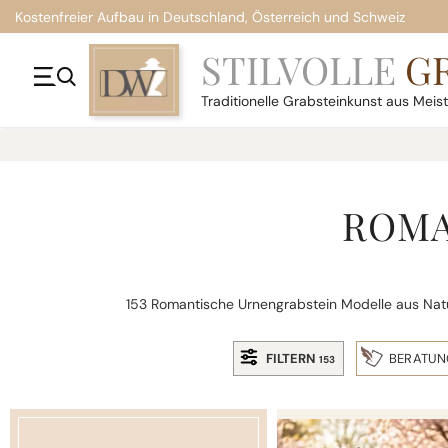
Kostenfreier Aufbau in Deutschland, Österreich und Schweiz
STILVOLLE
G
Traditionelle
Grabsteinkunst aus Meis
ROMA
153 Romantische Urnengrabstein Modelle aus Natu
FILTERN
BERATUN
153
CENTIA