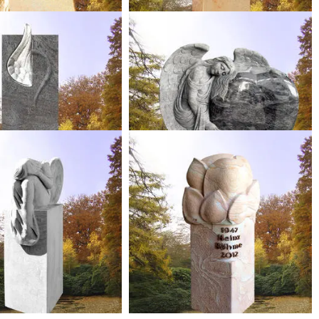
ANGELO
MERIANA
abmal mit Engelsflügel
Urnen Grabengel in Herzform
Granit Paradiso
Orion Granit
 30 x 16 cm (HxBxT)
75 x 70 x 18 cm (HxBxT)
.08.26 statt
4.950,00 €
bis 31.08.26 statt
11.100,00 €
4.331,25 €*
9.712,50 €*
lettpreis
Ihr Komplettpreis
LEONIE
ZORA
 Urnenstele mit Engel
Urnengrab Stele mit Blüten Knospe
ugiesischer Marmor
Spanischer Sandstein
 25 x 25 cm (HxBxT)
100 x 25 x 25 cm (HxBxT)
.08.26 statt
8.550,00 €
bis 31.08.26 statt
3.900,00 €
7.481,25 €*
3.412,50 €*
lettpreis
Ihr Komplettpreis