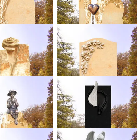
.08.26 statt
6.250,00 €
bis 31.08.26 statt
4.900,00 €
5.468,75 €*
4.287,50 €*
lettpreis
Ihr Komplettpreis
CASINA
CORIANDA
 Grabstele Sandstein
Antik Sandstein Urnengrabstein
dener Elbsandstein
Spanischer Sandstein
 30 x 25 cm (HxBxT)
85 x 45 x 14 cm (HxBxT)
.08.26 statt
5.350,00 €
bis 31.08.26 statt
7.150,00 €
4.681,25 €*
6.256,25 €*
lettpreis
Ihr Komplettpreis
RANDALIN
ANGELO
in mit Bronze Flötenspieler
Engelflügel Urnengrabmal Granit
dener Elbsandstein
Schwedischer Granit
x 45 x 14 cm (HxBxT)
85 x 30 x 16 cm (HxBxT)
.08.26 statt
5.300,00 €
bis 31.08.26 statt
4.950,00 €
4.637,50 €*
4.331,25 €*
lettpreis
Ihr Komplettpreis
ANDALENA
ARIELLA