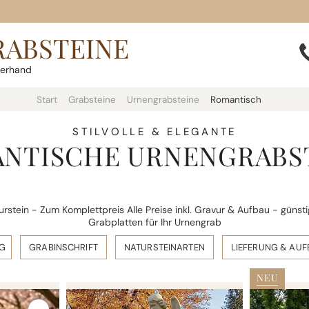
RABSTEINE
terhand
Start
Grabsteine
Urnengrabsteine
Romantisch
STILVOLLE & ELEGANTE
NTISCHE URNENGRABS
rstein - Zum Komplettpreis Alle Preise inkl. Gravur & Aufbau - güns
Grabplatten für Ihr Urnengrab
G
GRABINSCHRIFT
NATURSTEINARTEN
LIEFERUNG & AU
NEU
KALUS