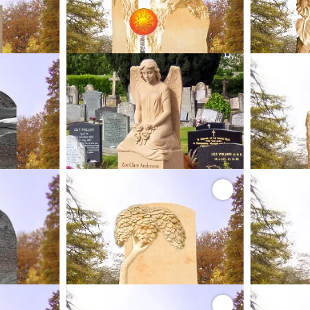
50,00 €
bis 31.08.26 statt
4.750,00 €
bis 31
1,25 €*
4.156,25 €*
Ihr Komplettpreis
Ihr Komp
ELO
SEDUTO
gelo Relief
Sandstein Engel Urnengrabstein
Urnen
o
Spanischer Sandstein
Dres
xBxT)
110 x 44 x 44 cm (HxBxT)
90 x
00,00 €
bis 31.08.26 statt
16.950,00 €
bis 31
0,00 €*
14.831,25 €*
Ihr Komplettpreis
Ihr Komp
A
MANDALEEN
 Sonnenblume
Sandstein Urnengrabstein mit Baum
Urnengrabste
o
Dresdener Elbsandstein
Dres
xBxT)
80 x 55 x 16 cm (HxBxT)
100 
00,00 €
bis 31.08.26 statt
5.850,00 €
bis 31
5,00 €*
5.118,75 €*
Ihr Komplettpreis
Ihr Komp
A
MICHELANGELO
M