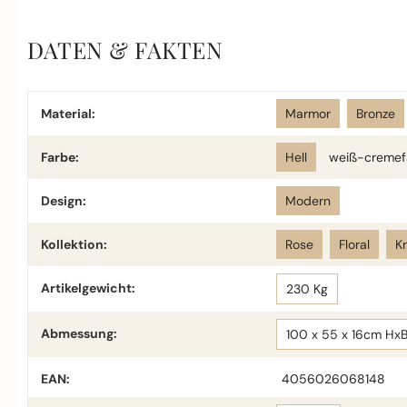
DATEN & FAKTEN
Material:
Marmor
Bronze
Farbe:
Hell
weiß-cremef
Design:
Modern
Kollektion:
Rose
Floral
K
Artikelgewicht:
230 Kg
Abmessung:
100 x 55 x 16cm Hx
EAN:
4056026068148