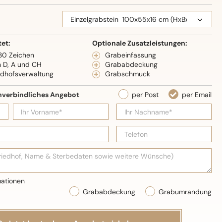
eidenglanz
tet:
Optionale Zusatzleistungen:
 30 Zeichen
Grabeinfassung
n D, A und CH
Grababdeckung
edhofsverwaltung
Grabschmuck
Grababdeckung
Grabumrandung