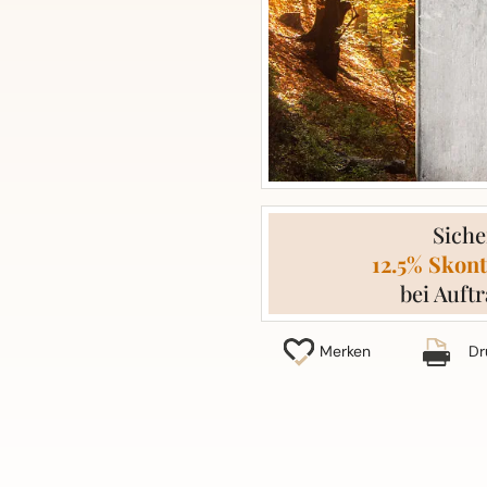
Siche
12.5% Skont
bei Auftr
Merken
Dr