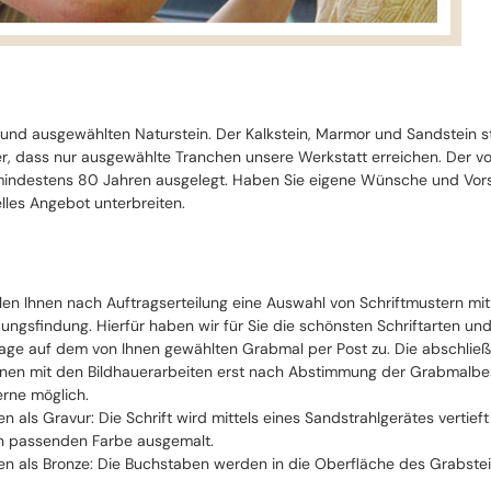
 und ausgewählten Naturstein. Der Kalkstein, Marmor und Sandstein 
cher, dass nur ausgewählte Tranchen unsere Werkstatt erreichen. Der 
ndestens 80 Jahren ausgelegt. Haben Sie eigene Wünsche und Vorste
lles Angebot unterbreiten.
llen Ihnen nach Auftragserteilung eine Auswahl von Schriftmustern mi
ungsfindung. Hierfür haben wir für Sie die schönsten Schriftarten un
ge auf dem von Ihnen gewählten Grabmal per Post zu. Die abschließe
nen mit den Bildhauerarbeiten erst nach Abstimmung der Grabmalbesch
erne möglich.
ten als Gravur: Die Schrift wird mittels eines Sandstrahlgerätes vertie
n passenden Farbe ausgemalt.
ten als Bronze: Die Buchstaben werden in die Oberfläche des Grabstei