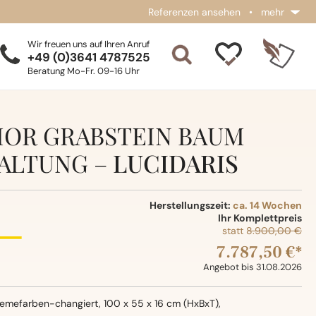
Referenzen ansehen
•
mehr
Wir freuen uns auf Ihren Anruf
+49 (0)3641 4787525
Beratung Mo-Fr. 09-16 Uhr
OR GRABSTEIN BAUM
ALTUNG –
LUCIDARIS
Herstellungszeit:
ca. 14 Wochen
Ihr Komplettpreis
statt
8.900,00 €
7.787,50 €*
Angebot bis 31.08.2026
emefarben-changiert, 100 x 55 x 16 cm (HxBxT),