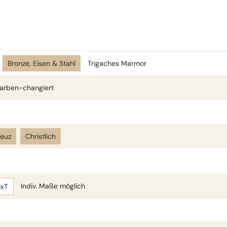
Bronze, Eisen & Stahl
Trigaches Marmor
arben-changiert
reuz
Christlich
Indiv. Maße möglich
BxT