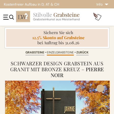
Kostenfreier Aufbau in D, AT & CH
Info
Stilvolle
Grabsteine
Grabsteinkunst aus Meisterhand
Sichern Sie sich
12.5% Skonto auf Grabsteine
bei Auftrag bis 31.08.26
GRABSTEINE
EINZELGRABSTEINE
ZURÜCK
SCHWARZER DESIGN GRABSTEIN AUS
GRANIT MIT BRONZE KREUZ –
PIERRE
NOIR