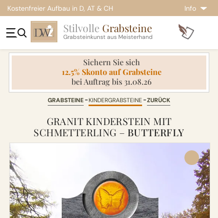
Kostenfreier Aufbau in D, AT & CH
Info
Stilvolle
Grabsteine
Grabsteinkunst aus Meisterhand
Sichern Sie sich
12.5% Skonto auf Grabsteine
bei Auftrag bis 31.08.26
GRABSTEINE
KINDERGRABSTEINE
ZURÜCK
GRANIT KINDERSTEIN MIT
SCHMETTERLING –
BUTTERFLY