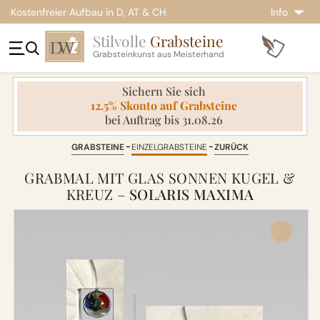
Kostenfreier Aufbau in D, AT & CH
Info
Stilvolle
Grabsteine
Grabsteinkunst aus Meisterhand
Sichern Sie sich
12.5% Skonto auf Grabsteine
bei Auftrag bis 31.08.26
GRABSTEINE
EINZELGRABSTEINE
ZURÜCK
GRABMAL MIT GLAS SONNEN KUGEL &
KREUZ –
SOLARIS MAXIMA