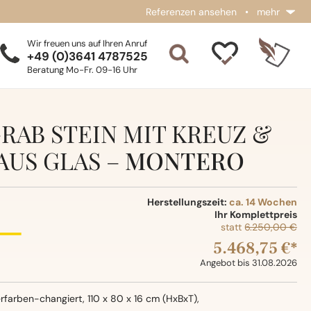
Referenzen ansehen
•
mehr
Wir freuen uns auf Ihren Anruf
+49 (0)3641 4787525
Beratung Mo-Fr. 09-16 Uhr
RAB STEIN MIT KREUZ &
AUS GLAS –
MONTERO
Herstellungszeit:
ca. 14 Wochen
Ihr Komplettpreis
statt
6.250,00 €
5.468,75 €*
Angebot bis 31.08.2026
erfarben-changiert, 110 x 80 x 16 cm (HxBxT),