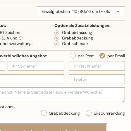
eidenglanz
tet:
Optionale Zusatzleistungen:
 30 Zeichen
Grabeinfassung
n D, A und CH
Grababdeckung
edhofsverwaltung
Grabschmuck
Grababdeckung
Grabumrandung