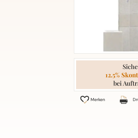
Siche
12.5% Skont
bei Auftr
Merken
Dr