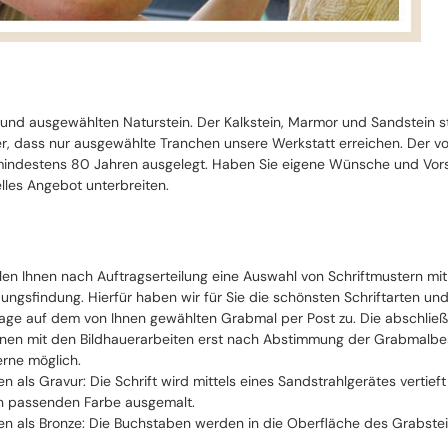
 und ausgewählten Naturstein. Der Kalkstein, Marmor und Sandstein 
cher, dass nur ausgewählte Tranchen unsere Werkstatt erreichen. Der 
ndestens 80 Jahren ausgelegt. Haben Sie eigene Wünsche und Vorste
lles Angebot unterbreiten.
llen Ihnen nach Auftragserteilung eine Auswahl von Schriftmustern mi
ungsfindung. Hierfür haben wir für Sie die schönsten Schriftarten un
ge auf dem von Ihnen gewählten Grabmal per Post zu. Die abschließe
nen mit den Bildhauerarbeiten erst nach Abstimmung der Grabmalbesch
erne möglich.
ten als Gravur: Die Schrift wird mittels eines Sandstrahlgerätes vertie
n passenden Farbe ausgemalt.
ten als Bronze: Die Buchstaben werden in die Oberfläche des Grabstei