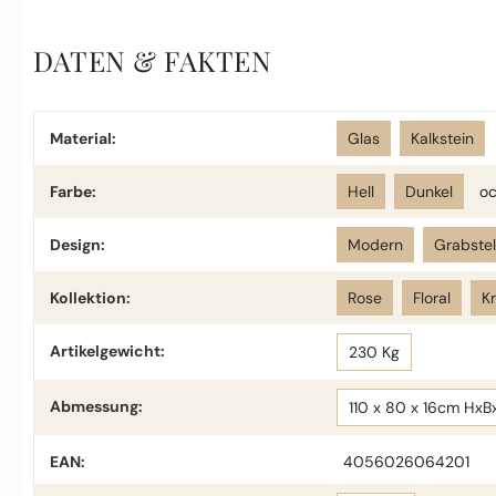
DATEN & FAKTEN
Material:
Glas
Kalkstein
Farbe:
Hell
Dunkel
oc
Design:
Modern
Grabste
Kollektion:
Rose
Floral
K
Artikelgewicht:
230 Kg
Abmessung:
110 x 80 x 16cm HxB
EAN:
4056026064201