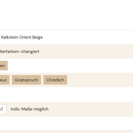
Kalkstein Orient Beige
kerfarben-changiert
len
reuz
Grabspruch
Christlich
Indiv. Maße möglich
xT