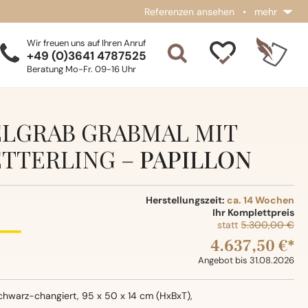
Referenzen ansehen
•
mehr
Wir freuen uns auf Ihren Anruf
+49 (0)3641 4787525
Beratung Mo-Fr. 09-16 Uhr
ELGRAB GRABMAL MIT
TTERLING –
PAPILLON
Herstellungszeit:
ca. 14 Wochen
Ihr Komplettpreis
statt
5.300,00 €
4.637,50 €*
Angebot bis 31.08.2026
chwarz-changiert, 95 x 50 x 14 cm (HxBxT),