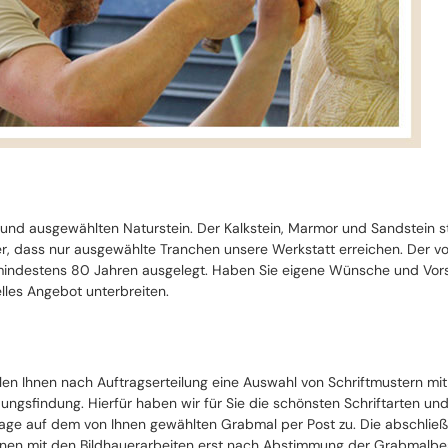
 und ausgewählten Naturstein. Der Kalkstein, Marmor und Sandstein 
cher, dass nur ausgewählte Tranchen unsere Werkstatt erreichen. Der 
ndestens 80 Jahren ausgelegt. Haben Sie eigene Wünsche und Vorste
lles Angebot unterbreiten.
llen Ihnen nach Auftragserteilung eine Auswahl von Schriftmustern mi
ungsfindung. Hierfür haben wir für Sie die schönsten Schriftarten un
ge auf dem von Ihnen gewählten Grabmal per Post zu. Die abschließe
nen mit den Bildhauerarbeiten erst nach Abstimmung der Grabmalbesch