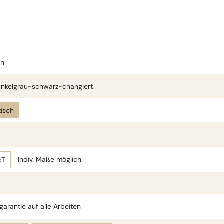
on
nkelgrau-schwarz-changiert
isch
Indiv. Maße möglich
xT
arantie auf alle Arbeiten