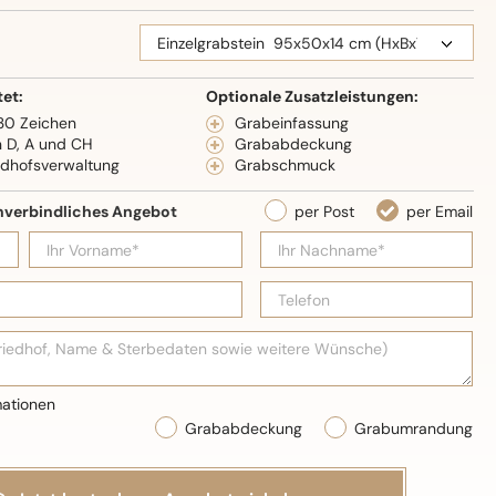
eidenglanz
tet:
Optionale Zusatzleistungen:
 30 Zeichen
Grabeinfassung
n D, A und CH
Grababdeckung
edhofsverwaltung
Grabschmuck
Grababdeckung
Grabumrandung