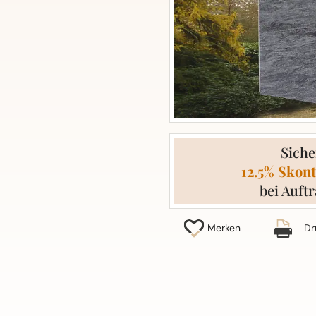
Siche
12.5% Skont
bei Auftr
Merken
Dr