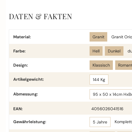
DATEN & FAKTEN
Material:
Granit
Granit Ori
Farbe:
Hell
Dunkel
du
Design:
Klassisch
Romant
Artikelgewicht:
144 Kg
Abmessung:
95 x 50 x 14cm HxB
EAN:
4056026041516
Gewährleistung:
Komplettg
5 Jahre