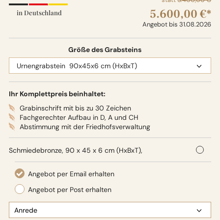
5.600,00 €*
in Deutschland
Angebot bis 31.08.2026
Größe des Grabsteins
Ihr Komplettpreis beinhaltet:
Grabinschrift mit bis zu 30 Zeichen
Fachgerechter Aufbau in D, A und CH
Abstimmung mit der Friedhofsverwaltung
Schmiedebronze, 90 x 45 x 6 cm (HxBxT),
Oberflächenbearbeitung: Seidenglanz
Dieses moderne, stehende Grabkreuz ist als stilvolles
Grabzeichen für ein Urnengrab konzipiert und verbindet
traditionelle Handwerkskunst mit klarer Formensprache.
Das Kreuz wird in Südtirol handgeschmiedet und
besteht aus hochwertiger Schmiedebronze; ein dezentes