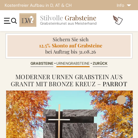
Kostenfreier Aufbau in D, AT & CH
Info
Stilvolle
Grabsteine
Grabsteinkunst aus Meisterhand
Sichern Sie sich
12.5% Skonto auf Grabsteine
bei Auftrag bis 31.08.26
GRABSTEINE
URNENGRABSTEINE
ZURÜCK
MODERNER URNEN GRABSTEIN AUS
GRANIT MIT BRONZE KREUZ –
PARROT