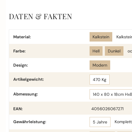
DATEN & FAKTEN
Material:
Kalkstein
Kalkstei
Farbe:
Hell
Dunkel
oc
Design:
Modern
Artikelgewicht:
470 Kg
Abmessung:
140 x 80 x 18cm Hx
EAN:
4056026067271
Gewährleistung:
Komplettg
5 Jahre