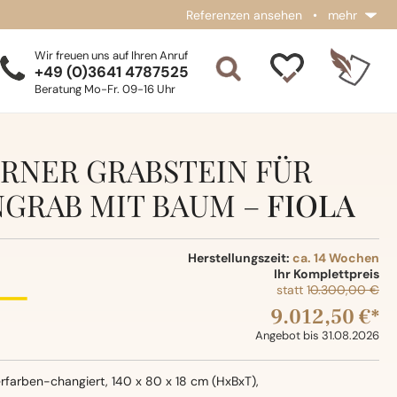
Referenzen ansehen
•
mehr
Wir freuen uns auf Ihren Anruf
+49 (0)3641 4787525
Beratung Mo-Fr. 09-16 Uhr
RNER GRABSTEIN FÜR
NGRAB MIT BAUM –
FIOLA
Herstellungszeit:
ca. 14 Wochen
Ihr Komplettpreis
statt
10.300,00 €
9.012,50 €*
Angebot bis 31.08.2026
erfarben-changiert, 140 x 80 x 18 cm (HxBxT),