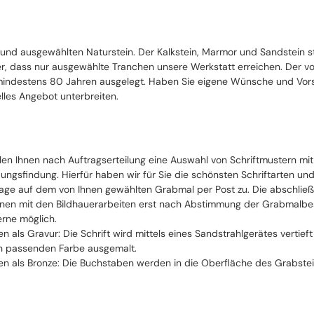
 und ausgewählten Naturstein. Der Kalkstein, Marmor und Sandstein 
cher, dass nur ausgewählte Tranchen unsere Werkstatt erreichen. Der 
ndestens 80 Jahren ausgelegt. Haben Sie eigene Wünsche und Vorste
lles Angebot unterbreiten.
llen Ihnen nach Auftragserteilung eine Auswahl von Schriftmustern mi
ungsfindung. Hierfür haben wir für Sie die schönsten Schriftarten un
ge auf dem von Ihnen gewählten Grabmal per Post zu. Die abschließe
nen mit den Bildhauerarbeiten erst nach Abstimmung der Grabmalbesch
erne möglich.
ten als Gravur: Die Schrift wird mittels eines Sandstrahlgerätes vertie
n passenden Farbe ausgemalt.
ten als Bronze: Die Buchstaben werden in die Oberfläche des Grabstei