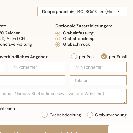
eidenglanz
tet:
Optionale Zusatzleistungen:
 30 Zeichen
Grabeinfassung
n D, A und CH
Grababdeckung
edhofsverwaltung
Grabschmuck
Grababdeckung
Grabumrandung