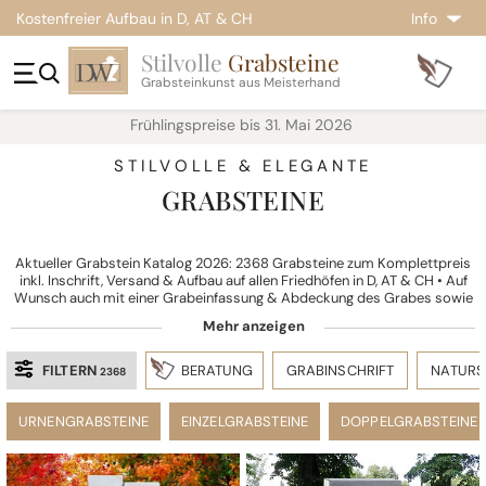
Kostenfreier Aufbau in D, AT & CH
Info
Stilvolle
Grabsteine
Grabsteinkunst aus Meisterhand
Frühlingspreise bis 31. Mai 2026
STILVOLLE & ELEGANTE
GRABSTEINE
Aktueller Grabstein Katalog 2026: 2368 Grabsteine zum Komplettpreis
inkl. Inschrift, Versand & Aufbau auf allen Friedhöfen in D, AT & CH • Auf
Wunsch auch mit einer Grabeinfassung & Abdeckung des Grabes sowie
individuellen Gestaltungsoptionen
FILTERN
BERATUNG
GRABINSCHRIFT
NATURS
2368
URNENGRABSTEINE
EINZELGRABSTEINE
DOPPELGRABSTEINE