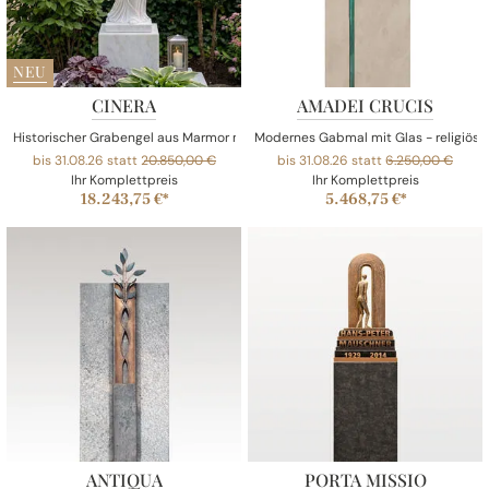
NEU
CINERA
AMADEI CRUCIS
Historischer Grabengel aus Marmor mit Buch für ein Einzelgrab
Modernes Gabmal mit Glas - religiös/ch
bis 31.08.26 statt
20.850,00 €
bis 31.08.26 statt
6.250,00 €
Ihr Komplettpreis
Ihr Komplettpreis
18.243,75 €*
5.468,75 €*
ANTIQUA
PORTA MISSIO