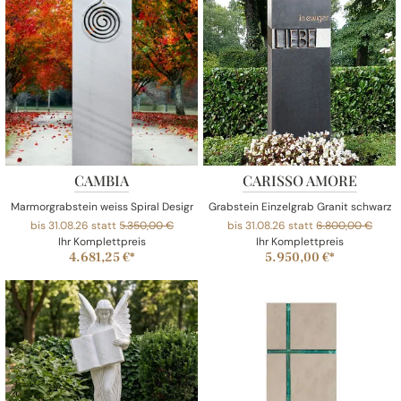
CAMBIA
CARISSO AMORE
Marmorgrabstein weiss Spiral Design
Grabstein Einzelgrab Granit schwarz 
bis 31.08.26 statt
5.350,00 €
bis 31.08.26 statt
6.800,00 €
Ihr Komplettpreis
Ihr Komplettpreis
4.681,25 €*
5.950,00 €*