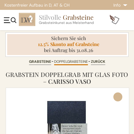
Kostenfreier Aufbau in D, AT & CH
Info
Stilvolle
Grabsteine
Grabsteinkunst aus Meisterhand
Sichern Sie sich
12.5% Skonto auf Grabsteine
bei Auftrag bis 31.08.26
GRABSTEINE
DOPPELGRABSTEINE
ZURÜCK
GRABSTEIN DOPPELGRAB MIT GLAS FOTO
–
CARISSO VASO