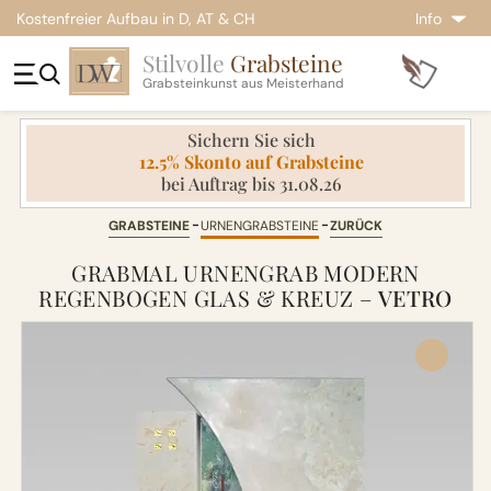
Kostenfreier Aufbau in D, AT & CH
Info
Stilvolle
Grabsteine
Grabsteinkunst aus Meisterhand
Sichern Sie sich
12.5% Skonto auf Grabsteine
bei Auftrag bis 31.08.26
GRABSTEINE
URNENGRABSTEINE
ZURÜCK
GRABMAL URNENGRAB MODERN
REGENBOGEN GLAS & KREUZ –
VETRO