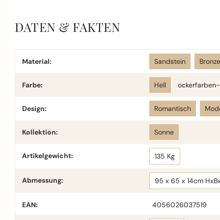
DATEN & FAKTEN
Material:
Sandstein
Bronz
Farbe:
Hell
ockerfarben-
Design:
Romantisch
Mod
Kollektion:
Sonne
Artikelgewicht:
135 Kg
Abmessung:
95 x 65 x 14cm HxB
EAN:
4056026037519