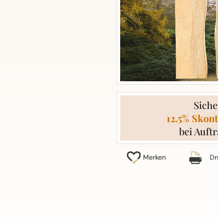
Siche
12.5% Skont
bei Auftr
Merken
Dr