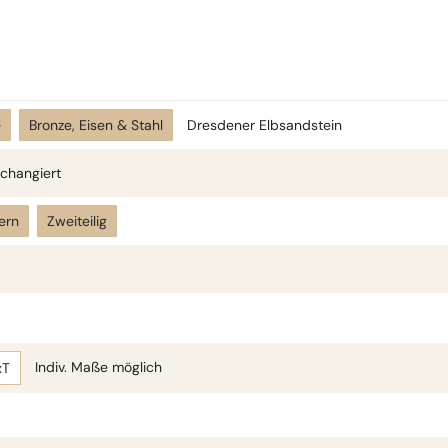
e
Bronze, Eisen & Stahl
Dresdener Elbsandstein
changiert
ern
Zweiteilig
Indiv. Maße möglich
xT