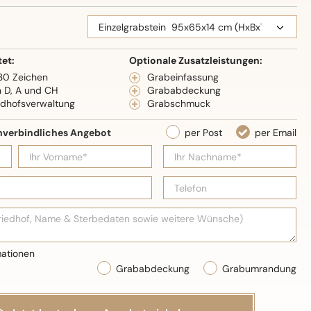
eidenglanz
tet:
Optionale Zusatzleistungen:
 30 Zeichen
Grabeinfassung
n D, A und CH
Grababdeckung
edhofsverwaltung
Grabschmuck
Grababdeckung
Grabumrandung