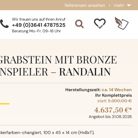
Referenzen ansehen
•
mehr
Wir freuen uns auf Ihren Anruf
+49 (0)3641 4787525
Beratung Mo-Fr. 09-16 Uhr
RABSTEIN MIT BRONZE
NSPIELER –
RANDALIN
Herstellungszeit:
ca. 14 Wochen
Ihr Komplettpreis
statt
5.300,00 €
4.637,50 €*
Angebot bis 31.08.2026
kerfarben-changiert, 100 x 45 x 14 cm (HxBxT),