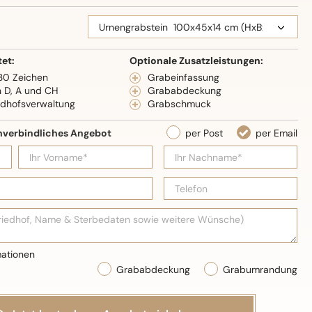
eidenglanz
tet:
Optionale Zusatzleistungen:
 30 Zeichen
Grabeinfassung
n D, A und CH
Grababdeckung
edhofsverwaltung
Grabschmuck
Grababdeckung
Grabumrandung