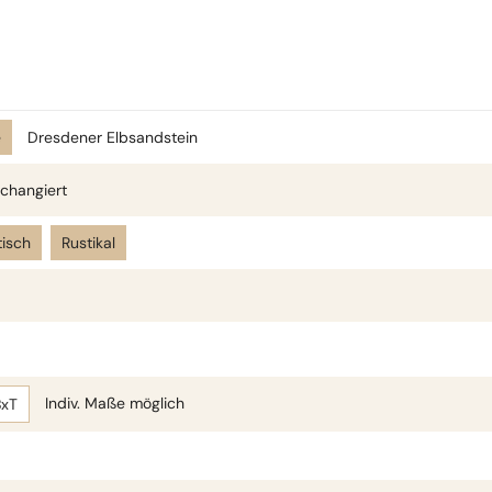
e
Dresdener Elbsandstein
changiert
isch
Rustikal
Indiv. Maße möglich
BxT