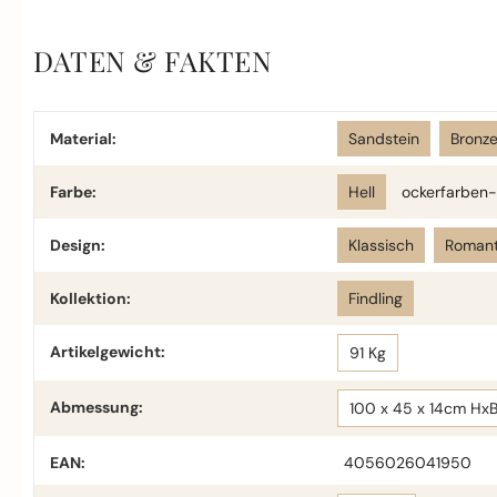
DATEN & FAKTEN
Material:
Sandstein
Bronz
Farbe:
Hell
ockerfarben-
Design:
Klassisch
Romant
Kollektion:
Findling
Artikelgewicht:
91 Kg
Abmessung:
100 x 45 x 14cm Hx
EAN:
4056026041950