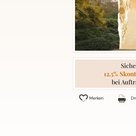
Siche
12.5% Skont
bei Auftr
Merken
Dr