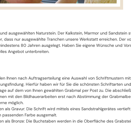
 und ausgewählten Naturstein. Der Kalkstein, Marmor und Sandstein 
cher, dass nur ausgewählte Tranchen unsere Werkstatt erreichen. Der 
ndestens 80 Jahren ausgelegt. Haben Sie eigene Wünsche und Vorste
lles Angebot unterbreiten.
llen Ihnen nach Auftragserteilung eine Auswahl von Schriftmustern mi
ungsfindung. Hierfür haben wir für Sie die schönsten Schriftarten un
ge auf dem von Ihnen gewählten Grabmal per Post zu. Die abschließe
nen mit den Bildhauerarbeiten erst nach Abstimmung der Grabmalbesch
erne möglich.
ten als Gravur: Die Schrift wird mittels eines Sandstrahlgerätes vertie
n passenden Farbe ausgemalt.
ten als Bronze: Die Buchstaben werden in die Oberfläche des Grabstei