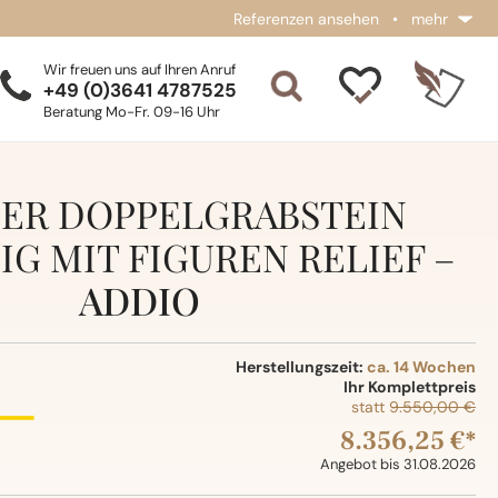
Referenzen ansehen
•
mehr
Wir freuen uns auf Ihren Anruf
+49 (0)3641 4787525
Beratung Mo-Fr. 09-16 Uhr
ER DOPPELGRABSTEIN
IG MIT FIGUREN RELIEF –
ADDIO
Herstellungszeit:
ca. 14 Wochen
Ihr Komplettpreis
statt
9.550,00 €
8.356,25 €*
Angebot bis 31.08.2026