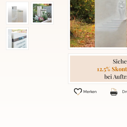
Siche
12.5% Skont
bei Auftr
Merken
Dr