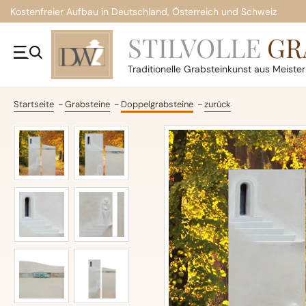
Kostenfreier Aufbau in Deutschland, Österreich und Schweiz
STILVOLLE
GR
Traditionelle
Grabsteinkunst aus Meiste
Startseite
Grabsteine
Doppelgrabsteine
zurück