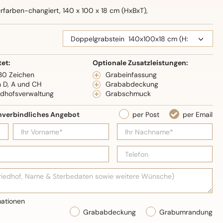
erfarben-changiert, 140 x 100 x 18 cm (HxBxT),
eidenglanz
tet:
Optionale Zusatzleistungen:
 30 Zeichen
Grabeinfassung
n D, A und CH
Grababdeckung
edhofsverwaltung
Grabschmuck
Grababdeckung
Grabumrandung