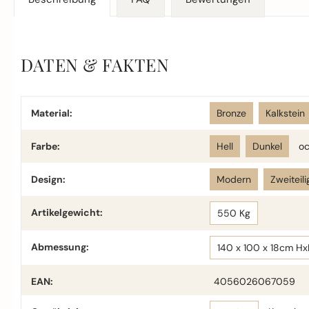
DATEN & FAKTEN
Material:
Bronze
Kalkstein
Farbe:
Hell
Dunkel
oc
Design:
Modern
Zweiteili
Artikelgewicht:
550 Kg
Abmessung:
140 x 100 x 18cm H
EAN:
4056026067059