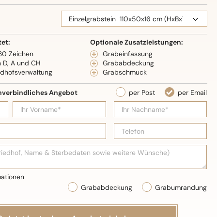
eidenglanz
tet:
Optionale Zusatzleistungen:
 30 Zeichen
Grabeinfassung
n D, A und CH
Grababdeckung
edhofsverwaltung
Grabschmuck
Grababdeckung
Grabumrandung