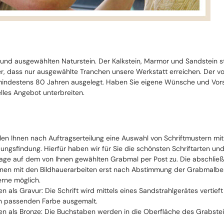
 und ausgewählten Naturstein. Der Kalkstein, Marmor und Sandstein 
cher, dass nur ausgewählte Tranchen unsere Werkstatt erreichen. Der 
ndestens 80 Jahren ausgelegt. Haben Sie eigene Wünsche und Vorste
lles Angebot unterbreiten.
llen Ihnen nach Auftragserteilung eine Auswahl von Schriftmustern mi
ungsfindung. Hierfür haben wir für Sie die schönsten Schriftarten un
ge auf dem von Ihnen gewählten Grabmal per Post zu. Die abschließe
nen mit den Bildhauerarbeiten erst nach Abstimmung der Grabmalbesch
erne möglich.
ten als Gravur: Die Schrift wird mittels eines Sandstrahlgerätes vertie
n passenden Farbe ausgemalt.
ten als Bronze: Die Buchstaben werden in die Oberfläche des Grabstei