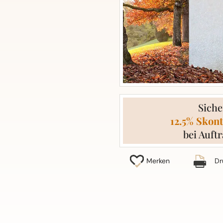
Siche
12.5% Skont
bei Auftr
Merken
Dr