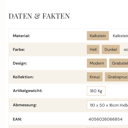
DATEN & FAKTEN
Material:
Kalkstein
Kalkstei
Farbe:
Hell
Dunkel
oc
Design:
Modern
Grabste
Kollektion:
Kreuz
Grabspruc
Artikelgewicht:
180 Kg
Abmessung:
110 x 50 x 16cm HxB
EAN:
4056026066854