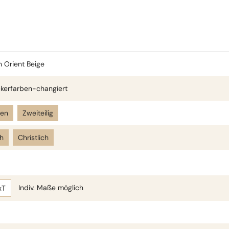
n Orient Beige
kerfarben-changiert
len
Zweiteilig
h
Christlich
Indiv. Maße möglich
xT