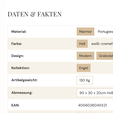
DATEN & FAKTEN
Material:
Marmor
Portugie
Farbe:
Hell
weiß-cremef
Design:
Modern
Grabste
Kollektion:
Engel
Artikelgewicht:
130 Kg
Abmessung:
90 x 30 x 20cm Hx
EAN:
4056026045521