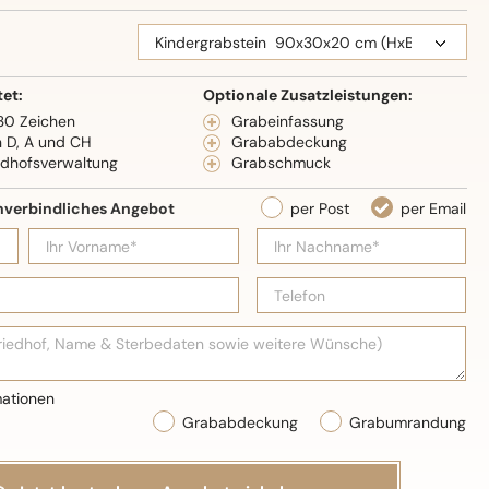
eidenglanz
tet:
Optionale Zusatzleistungen:
 30 Zeichen
Grabeinfassung
n D, A und CH
Grababdeckung
edhofsverwaltung
Grabschmuck
Grababdeckung
Grabumrandung