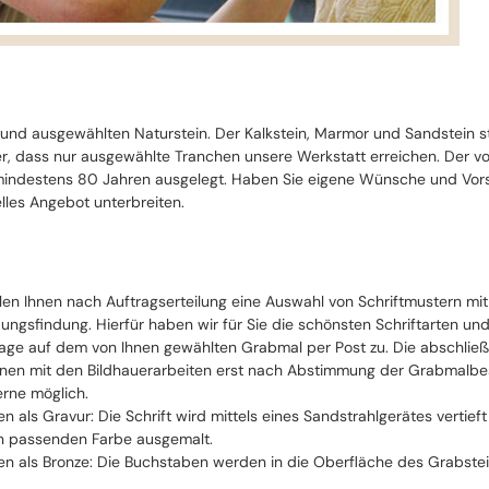
 und ausgewählten Naturstein. Der Kalkstein, Marmor und Sandstein 
cher, dass nur ausgewählte Tranchen unsere Werkstatt erreichen. Der 
ndestens 80 Jahren ausgelegt. Haben Sie eigene Wünsche und Vorste
lles Angebot unterbreiten.
llen Ihnen nach Auftragserteilung eine Auswahl von Schriftmustern mi
ungsfindung. Hierfür haben wir für Sie die schönsten Schriftarten un
ge auf dem von Ihnen gewählten Grabmal per Post zu. Die abschließe
nen mit den Bildhauerarbeiten erst nach Abstimmung der Grabmalbesch
erne möglich.
ten als Gravur: Die Schrift wird mittels eines Sandstrahlgerätes vertie
n passenden Farbe ausgemalt.
ten als Bronze: Die Buchstaben werden in die Oberfläche des Grabstei