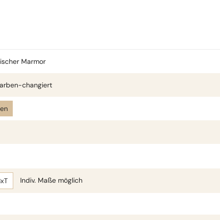
sischer Marmor
arben-changiert
len
Indiv. Maße möglich
BxT