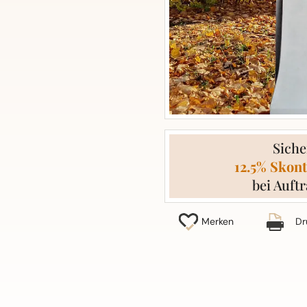
Siche
12.5% Skont
bei Auftr
Merken
Dr