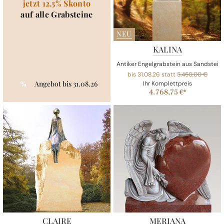
jetzt 12.5% Skonto
auf alle Grabsteine
NEU
KALINA
Antiker Engelgrabstein aus Sandstein 
bis 31.08.26 statt
5.450,00 €
Angebot bis 31.08.26
%
Ihr Komplettpreis
4.768,75 €*
CLAIRE
MERIANA