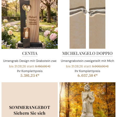
CENTIA
MICHELANGELO DOPPIO
Urnengrab Design mit Grabstein zweigeteilt Herzornament & Laterne aus Bro
Urnengrabstein zweigeteilt mit Michel
bis 31.08.26 statt
6.150,00 €
bis 31.08.26 statt
6.900,00 €
Ihr Komplettpreis
Ihr Komplettpreis
5.381,25 €*
6.037,50 €*
SOMMERANGEBOT
Sichern Sie sich