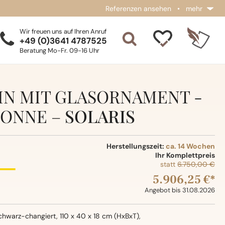
Referenzen ansehen
•
mehr
Wir freuen uns auf Ihren Anruf
+49 (0)3641 4787525
Beratung Mo-Fr. 09-16 Uhr
IN MIT GLASORNAMENT -
SONNE –
SOLARIS
Herstellungszeit:
ca. 14 Wochen
Ihr Komplettpreis
statt
6.750,00 €
5.906,25 €*
Angebot bis 31.08.2026
chwarz-changiert, 110 x 40 x 18 cm (HxBxT),