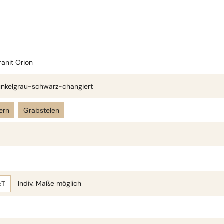
ranit Orion
nkelgrau-schwarz-changiert
ern
Grabstelen
Indiv. Maße möglich
xT