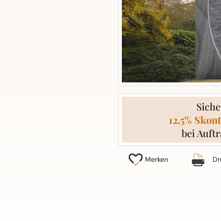
Siche
12.5% Skont
bei Auftr
Merken
Dr