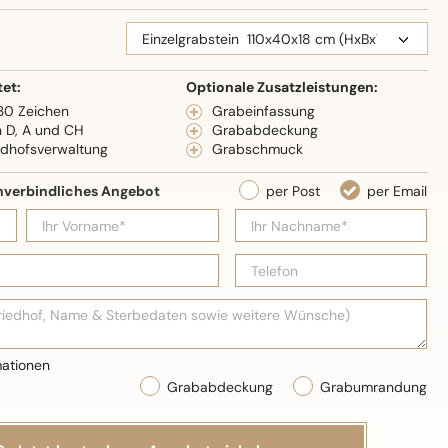
eidenglanz
tet:
Optionale Zusatzleistungen:
 30 Zeichen
Grabeinfassung
n D, A und CH
Grababdeckung
edhofsverwaltung
Grabschmuck
Grababdeckung
Grabumrandung