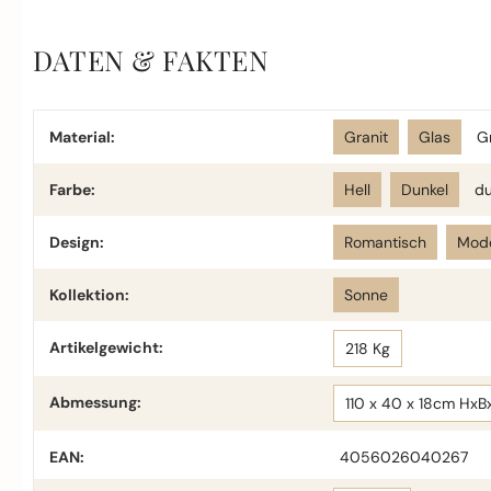
DATEN & FAKTEN
Material:
Granit
Glas
G
Farbe:
Hell
Dunkel
du
Design:
Romantisch
Mod
Kollektion:
Sonne
Artikelgewicht:
218 Kg
Abmessung:
110 x 40 x 18cm HxB
EAN:
4056026040267