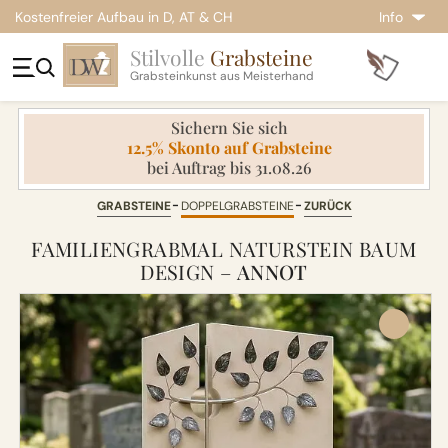
Kostenfreier Aufbau in D, AT & CH
Info
Stilvolle
Grabsteine
Grabsteinkunst aus Meisterhand
Sichern Sie sich
12.5% Skonto auf Grabsteine
bei Auftrag bis 31.08.26
GRABSTEINE
DOPPELGRABSTEINE
ZURÜCK
FAMILIENGRABMAL NATURSTEIN BAUM
DESIGN –
ANNOT