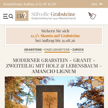
Kostenfreier Aufbau in D, AT & CH
Info
Stilvolle
Grabsteine
Grabsteinkunst aus Meisterhand
Sichern Sie sich
12.5% Skonto auf Grabsteine
bei Auftrag bis 31.08.26
GRABSTEINE
EINZELGRABSTEINE
ZURÜCK
MODERNER GRABSTEIN - GRANIT -
ZWEITEILIG MIT HOLZ & LEBENSBAUM –
AMANCIO LIGNUM