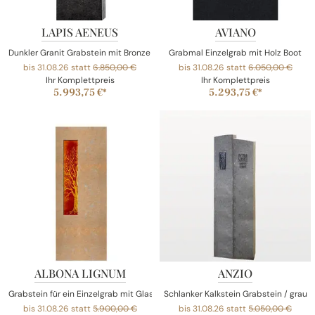
LAPIS AENEUS
AVIANO
Dunkler Granit Grabstein mit Bronze Ornament / Floral - Einzelgrab
Grabmal Einzelgrab mit Holz Boot
bis 31.08.26 statt
6.850,00 €
bis 31.08.26 statt
6.050,00 €
Ihr Komplettpreis
Ihr Komplettpreis
5.993,75 €*
5.293,75 €*
ALBONA LIGNUM
ANZIO
Grabstein für ein Einzelgrab mit Glaseinsatz Lebensbaum
Schlanker Kalkstein Grabstein / grau 
bis 31.08.26 statt
5.900,00 €
bis 31.08.26 statt
5.050,00 €