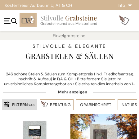
Kostenfreier Aufbau in D, AT & CH
Info
Stilvolle
Grabsteine
Grabsteinkunst aus Meisterhand
Einzelgrabsteine
STILVOLLE & ELEGANTE
GRABSTELEN & SÄULEN
246 schöne Stelen & Säulen zum Komplettpreis (inkl. Friedhofsantrag,
Inschrift & Aufbau) in D,A & CH • Bitte fordern Sie jetzt Ihr
unverbindliches Komplettangebot an • Sie erhalten dies innerhalb von 1-
2 Werktagen per Post oder Email.
FILTERN
BERATUNG
GRABINSCHRIFT
NATURST
246