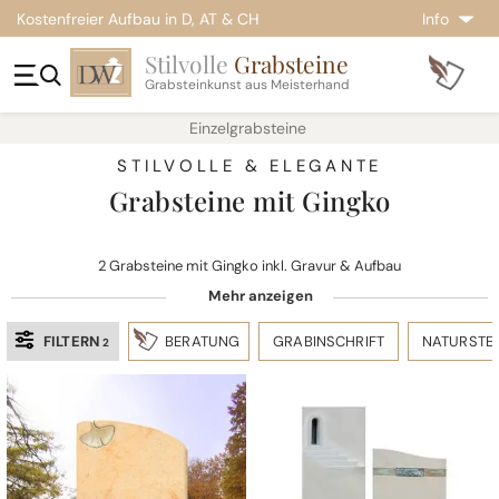
Kostenfreier Aufbau in D, AT & CH
Info
Stilvolle
Grabsteine
Grabsteinkunst aus Meisterhand
Einzelgrabsteine
STILVOLLE & ELEGANTE
Grabsteine mit Gingko
2 Grabsteine mit Gingko inkl. Gravur & Aufbau
FILTERN
BERATUNG
GRABINSCHRIFT
NATURSTE
2