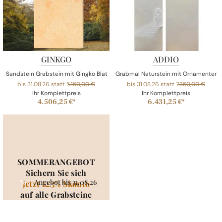
GINKGO
ADDIO
Sandstein Grabstein mit Gingko Blatt
Grabmal Naturstein mit Ornamenten &
bis 31.08.26 statt
5.150,00 €
bis 31.08.26 statt
7.350,00 €
Ihr Komplettpreis
Ihr Komplettpreis
4.506,25 €*
6.431,25 €*
SOMMERANGEBOT
Sichern Sie sich
Angebot bis 31.08.26
%
jetzt 12.5% Skonto
auf alle Grabsteine