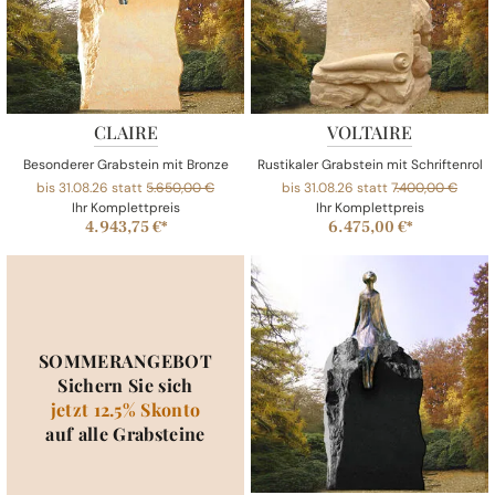
CLAIRE
VOLTAIRE
Besonderer Grabstein mit Bronze
Rustikaler Grabstein mit Schriftenrolle
bis 31.08.26 statt
5.650,00 €
bis 31.08.26 statt
7.400,00 €
Ihr Komplettpreis
Ihr Komplettpreis
4.943,75 €*
6.475,00 €*
SOMMERANGEBOT
Sichern Sie sich
jetzt 12.5% Skonto
auf alle Grabsteine