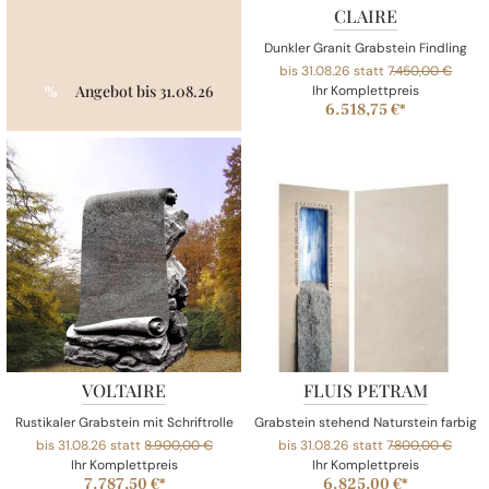
CLAIRE
Dunkler Granit Grabstein Findling
bis 31.08.26 statt
7.450,00 €
Angebot bis 31.08.26
%
Ihr Komplettpreis
6.518,75 €*
VOLTAIRE
FLUIS PETRAM
Rustikaler Grabstein mit Schriftrolle
Grabstein stehend Naturstein farbige
bis 31.08.26 statt
8.900,00 €
bis 31.08.26 statt
7.800,00 €
Ihr Komplettpreis
Ihr Komplettpreis
7.787,50 €*
6.825,00 €*