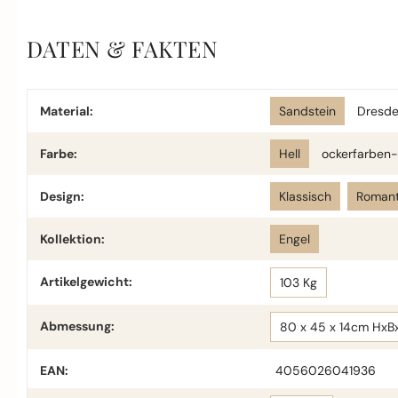
DATEN & FAKTEN
Material:
Sandstein
Dresde
Farbe:
Hell
ockerfarben-
Design:
Klassisch
Romant
Kollektion:
Engel
Artikelgewicht:
103 Kg
Abmessung:
80 x 45 x 14cm HxB
EAN:
4056026041936