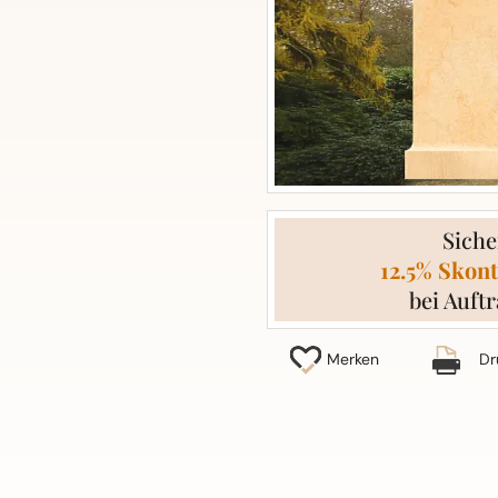
Siche
12.5% Skont
bei Auftr
Merken
Dr