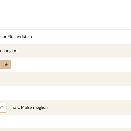
ner Elbsandstein
changiert
isch
Indiv. Maße möglich
xT