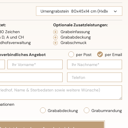
eidenglanz
tet:
Optionale Zusatzleistungen:
 30 Zeichen
Grabeinfassung
n D, A und CH
Grababdeckung
edhofsverwaltung
Grabschmuck
Grababdeckung
Grabumrandung