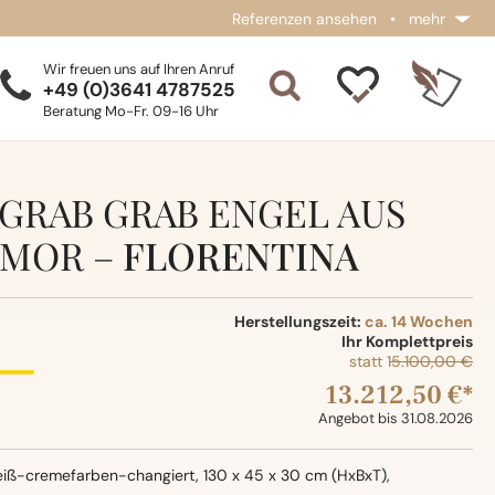
Referenzen ansehen
•
mehr
Wir freuen uns auf Ihren Anruf
+49 (0)3641 4787525
Beratung Mo-Fr. 09-16 Uhr
GRAB GRAB ENGEL AUS
MOR –
FLORENTINA
Herstellungszeit:
ca. 14 Wochen
Ihr Komplettpreis
statt
15.100,00 €
13.212,50 €*
Angebot bis 31.08.2026
eiß-cremefarben-changiert, 130 x 45 x 30 cm (HxBxT),