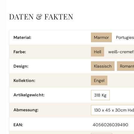
DATEN & FAKTEN
Material:
Marmor
Portugie
Farbe:
Hell
weiß-cremef
Design:
Klassisch
Romant
Kollektion:
Engel
Artikelgewicht:
318 Kg
Abmessung:
130 x 45 x 30cm Hx
EAN:
4056026039490