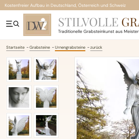
Kostenfreier Aufbau in Deutschland, Österreich und Schweiz
STILVOLLE
GR
Traditionelle
Grabsteinkunst aus Meiste
Startseite
Grabsteine
Urnengrabsteine
zurück