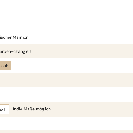
sischer Marmor
arben-changiert
isch
Indiv. Maße möglich
BxT