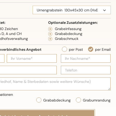
eidenglanz
tet:
Optionale Zusatzleistungen:
 30 Zeichen
Grabeinfassung
n D, A und CH
Grababdeckung
edhofsverwaltung
Grabschmuck
Grababdeckung
Grabumrandung