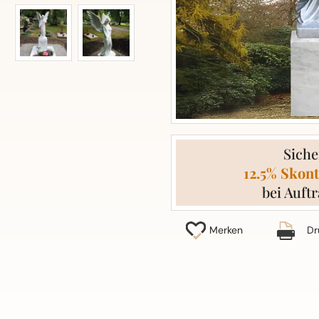
Siche
12.5% Skont
bei Auftr
Merken
Dr