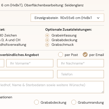
x 6 cm (HxBxT), Oberflächenbearbeitung: Seidenglanz
tet:
Optionale Zusatzleistungen:
 30 Zeichen
Grabeinfassung
n D, A und CH
Grababdeckung
edhofsverwaltung
Grabschmuck
Grababdeckung
Grabumrandung