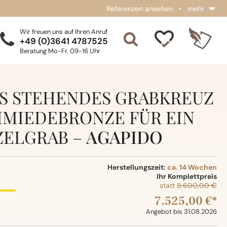
Referenzen ansehen
•
mehr
Wir freuen uns auf Ihren Anruf
+49 (0)3641 4787525
Beratung Mo-Fr. 09-16 Uhr
 STEHENDES GRABKREUZ
HMIEDEBRONZE FÜR EIN
ZELGRAB –
AGAPIDO
Herstellungszeit:
ca. 14 Wochen
Ihr Komplettpreis
statt
8.600,00 €
7.525,00 €*
Angebot bis 31.08.2026