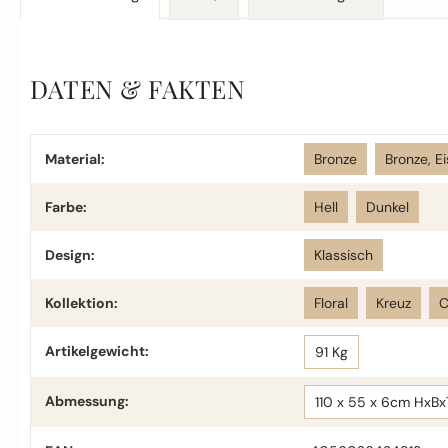
DATEN & FAKTEN
Material:
Bronze
Bronze, E
Farbe:
Hell
Dunkel
Design:
Klassisch
Kollektion:
Floral
Kreuz
C
Artikelgewicht:
91 Kg
Abmessung:
110 x 55 x 6cm HxBx