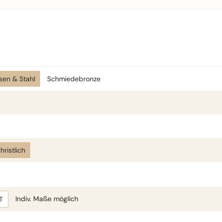
isen & Stahl
Schmiedebronze
hristlich
Indiv. Maße möglich
T