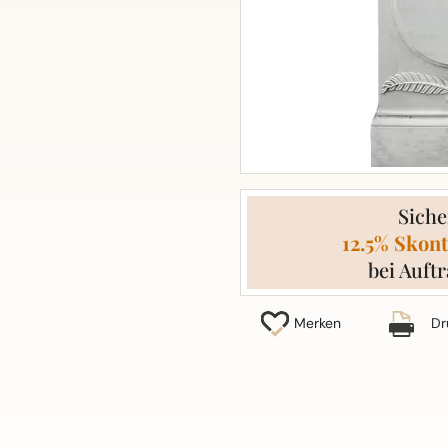
Siche
12.5% Skont
bei Auftr
Merken
Dr