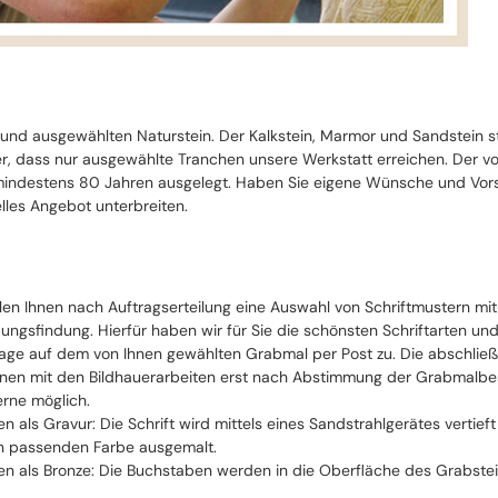
 und ausgewählten Naturstein. Der Kalkstein, Marmor und Sandstein 
cher, dass nur ausgewählte Tranchen unsere Werkstatt erreichen. Der 
ndestens 80 Jahren ausgelegt. Haben Sie eigene Wünsche und Vorste
lles Angebot unterbreiten.
llen Ihnen nach Auftragserteilung eine Auswahl von Schriftmustern mi
ungsfindung. Hierfür haben wir für Sie die schönsten Schriftarten un
ge auf dem von Ihnen gewählten Grabmal per Post zu. Die abschließe
nen mit den Bildhauerarbeiten erst nach Abstimmung der Grabmalbesch
erne möglich.
ten als Gravur: Die Schrift wird mittels eines Sandstrahlgerätes vertie
n passenden Farbe ausgemalt.
ten als Bronze: Die Buchstaben werden in die Oberfläche des Grabstei