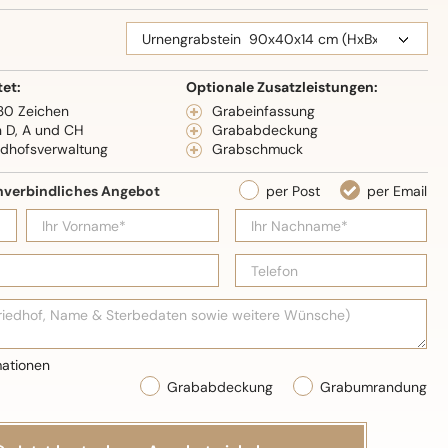
eidenglanz
tet:
Optionale Zusatzleistungen:
 30 Zeichen
Grabeinfassung
n D, A und CH
Grababdeckung
edhofsverwaltung
Grabschmuck
Grababdeckung
Grabumrandung