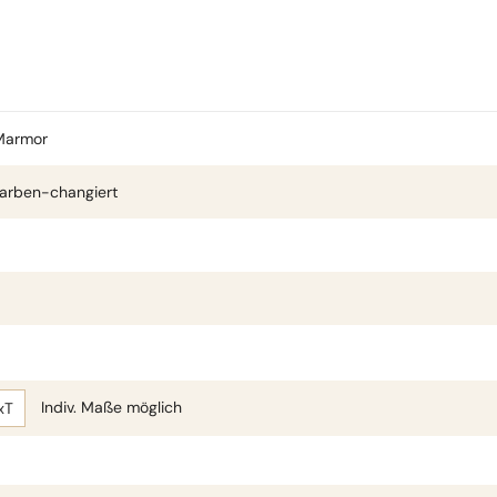
Marmor
arben-changiert
Indiv. Maße möglich
xT