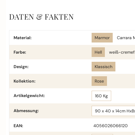
DATEN & FAKTEN
Material:
Marmor
Carrara 
Farbe:
Hell
weiß-cremef
Design:
Klassisch
Kollektion:
Rose
Artikelgewicht:
160 Kg
Abmessung:
90 x 40 x 14cm HxB
EAN:
4056026066120