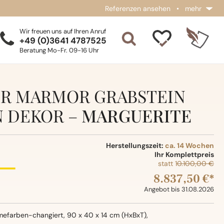
Referenzen ansehen
•
mehr
Wir freuen uns auf Ihren Anruf
+49 (0)3641 4787525
Beratung Mo-Fr. 09-16 Uhr
ER MARMOR GRABSTEIN
 DEKOR –
MARGUERITE
Herstellungszeit:
ca. 14 Wochen
Ihr Komplettpreis
statt
10.100,00 €
8.837,50 €*
Angebot bis 31.08.2026
efarben-changiert, 90 x 40 x 14 cm (HxBxT),