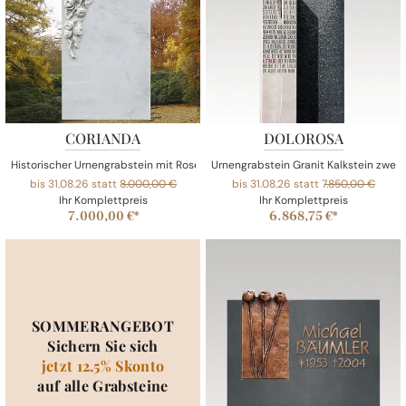
CORIANDA
DOLOROSA
Historischer Urnengrabstein mit Rosen
Urnengrabstein Granit Kalkstein zweite
bis 31.08.26 statt
8.000,00 €
bis 31.08.26 statt
7.850,00 €
Ihr Komplettpreis
Ihr Komplettpreis
7.000,00 €*
6.868,75 €*
SOMMERANGEBOT
Sichern Sie sich
jetzt 12.5% Skonto
auf alle Grabsteine