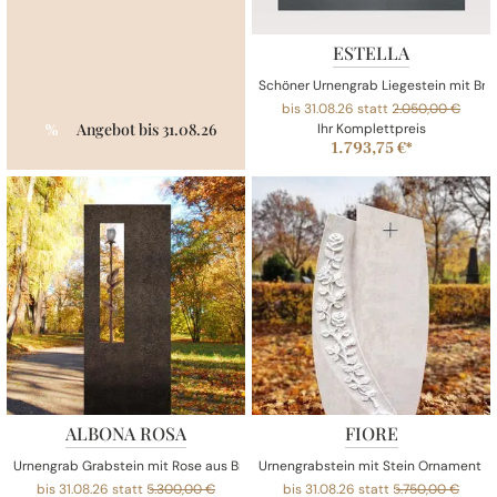
ESTELLA
Schöner Urnengrab Liegestein mit Bro
bis 31.08.26 statt
2.050,00 €
Angebot bis 31.08.26
%
Ihr Komplettpreis
1.793,75 €*
ALBONA ROSA
FIORE
Urnengrab Grabstein mit Rose aus Bronze aus Granit
Urnengrabstein mit Stein Ornament R
bis 31.08.26 statt
5.300,00 €
bis 31.08.26 statt
5.750,00 €