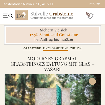
Kostenfreier Aufbau in D, AT & CH
Info
Stilvolle
Grabsteine
Grabsteinkunst aus Meisterhand
Sichern Sie sich
12.5% Skonto auf Grabsteine
bei Auftrag bis 31.08.26
GRABSTEINE
EINZELGRABSTEINE
ZURÜCK
MODERNES GRABMAL
GRABSTEINGESTALTUNG MIT GLAS –
VASARI