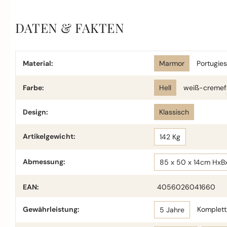
DATEN & FAKTEN
Material:
Marmor
Portugie
Farbe:
Hell
weiß-cremef
Design:
Klassisch
Artikelgewicht:
142 Kg
Abmessung:
85 x 50 x 14cm HxB
EAN:
4056026041660
Gewährleistung:
Komplettg
5 Jahre