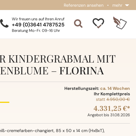
Referenzen ansehen
•
mehr
Wir freuen uns auf Ihren Anruf
+49 (0)3641 4787525
Beratung Mo-Fr. 09-16 Uhr
 KINDERGRABMAL MIT
ENBLUME –
FLORINA
Herstellungszeit:
ca. 14 Wochen
Ihr Komplettpreis
statt
4.950,00 €
4.331,25 €*
Angebot bis 31.08.2026
eiß-cremefarben-changiert, 85 x 50 x 14 cm (HxBxT),