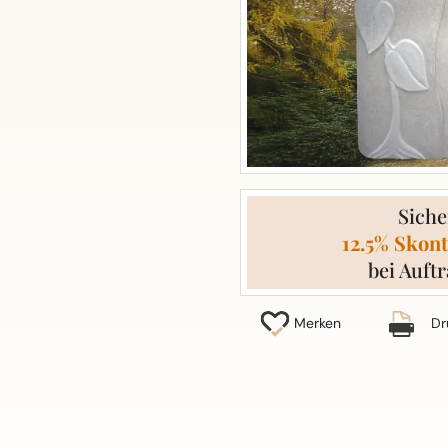
Siche
12.5% Skont
bei Auftr
Merken
Dr