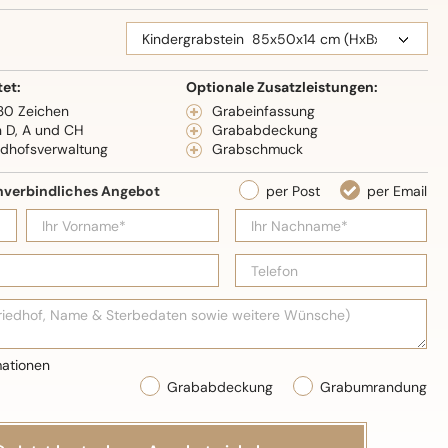
eidenglanz
tet:
Optionale Zusatzleistungen:
 30 Zeichen
Grabeinfassung
n D, A und CH
Grababdeckung
edhofsverwaltung
Grabschmuck
Grababdeckung
Grabumrandung