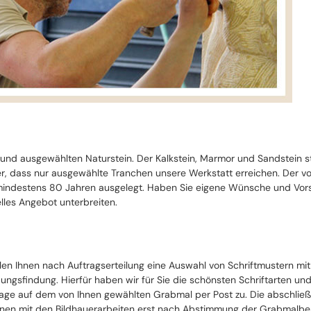
 und ausgewählten Naturstein. Der Kalkstein, Marmor und Sandstein 
cher, dass nur ausgewählte Tranchen unsere Werkstatt erreichen. Der 
ndestens 80 Jahren ausgelegt. Haben Sie eigene Wünsche und Vorste
lles Angebot unterbreiten.
llen Ihnen nach Auftragserteilung eine Auswahl von Schriftmustern mi
ungsfindung. Hierfür haben wir für Sie die schönsten Schriftarten un
ge auf dem von Ihnen gewählten Grabmal per Post zu. Die abschließe
nen mit den Bildhauerarbeiten erst nach Abstimmung der Grabmalbesch