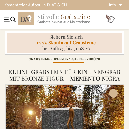
Kostenfreier Aufbau in D, AT & CH
Info
Stilvolle
Grabsteine
Grabsteinkunst aus Meisterhand
Sichern Sie sich
12.5% Skonto auf Grabsteine
bei Auftrag bis 31.08.26
GRABSTEINE
URNENGRABSTEINE
ZURÜCK
KLEINE GRABSTEIN FÜR EIN UNENGRAB
MIT BRONZE FIGUR –
MEMENTO NIGRA