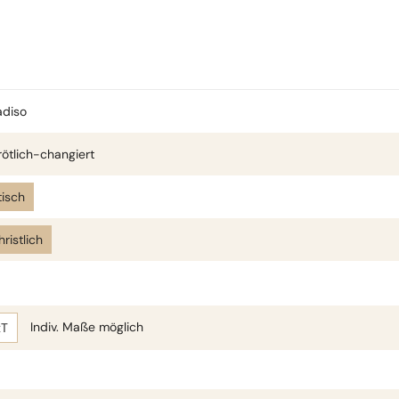
adiso
rötlich-changiert
isch
hristlich
Indiv. Maße möglich
xT