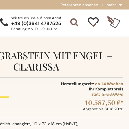
Referenzen ansehen
•
mehr
Wir freuen uns auf Ihren Anruf
+49 (0)3641 4787525
Beratung Mo-Fr. 09-16 Uhr
GRABSTEIN MIT ENGEL –
CLARISSA
Herstellungszeit:
ca. 14 Wochen
Ihr Komplettpreis
statt
12.100,00 €
10.587,50 €*
Angebot bis 31.08.2026
rötlich-changiert, 110 x 70 x 18 cm (HxBxT),