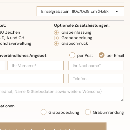
eidenglanz
tet:
Optionale Zusatzleistungen:
 30 Zeichen
Grabeinfassung
n D, A und CH
Grababdeckung
edhofsverwaltung
Grabschmuck
Grababdeckung
Grabumrandung