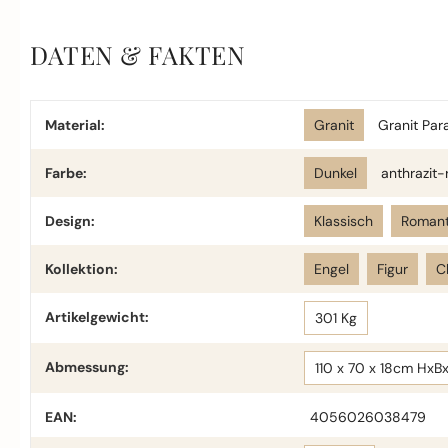
DATEN & FAKTEN
Material:
Granit
Granit Par
Farbe:
Dunkel
anthrazit-
Design:
Klassisch
Romant
Kollektion:
Engel
Figur
C
Artikelgewicht:
301 Kg
Abmessung:
110 x 70 x 18cm HxB
EAN:
4056026038479