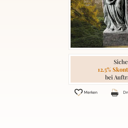
Siche
12.5% Skont
bei Auftr
Merken
Dr