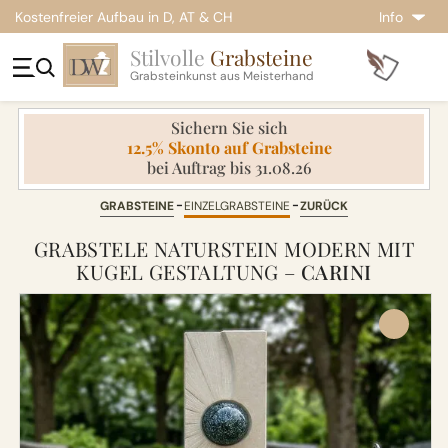
Kostenfreier Aufbau in D, AT & CH
Info
Stilvolle
Grabsteine
Grabsteinkunst aus Meisterhand
Sichern Sie sich
12.5% Skonto auf Grabsteine
bei Auftrag bis 31.08.26
GRABSTEINE
EINZELGRABSTEINE
ZURÜCK
GRABSTELE NATURSTEIN MODERN MIT
KUGEL GESTALTUNG –
CARINI