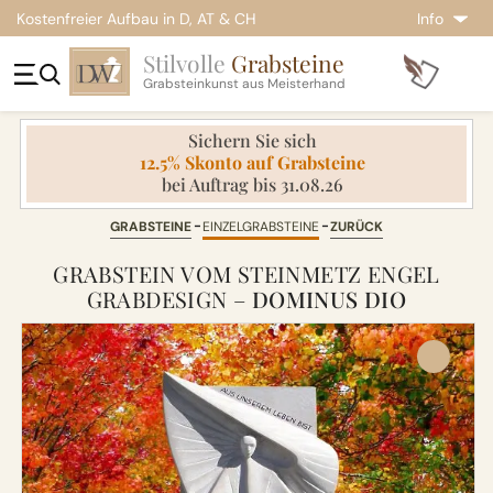
Kostenfreier Aufbau in D, AT & CH
Info
Stilvolle
Grabsteine
Grabsteinkunst aus Meisterhand
Sichern Sie sich
12.5% Skonto auf Grabsteine
bei Auftrag bis 31.08.26
GRABSTEINE
EINZELGRABSTEINE
ZURÜCK
GRABSTEIN VOM STEINMETZ ENGEL
GRABDESIGN –
DOMINUS DIO