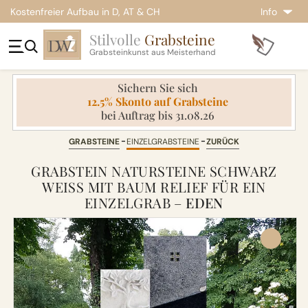
Kostenfreier Aufbau in D, AT & CH
Info
Stilvolle
Grabsteine
Grabsteinkunst aus Meisterhand
Sichern Sie sich
12.5% Skonto auf Grabsteine
bei Auftrag bis 31.08.26
GRABSTEINE
EINZELGRABSTEINE
ZURÜCK
GRABSTEIN NATURSTEINE SCHWARZ
WEISS MIT BAUM RELIEF FÜR EIN E
INZELGRAB –
EDEN