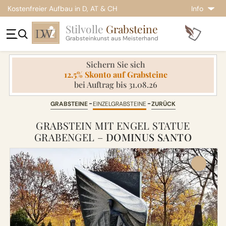
Kostenfreier Aufbau in D, AT & CH
Info
Stilvolle
Grabsteine
Grabsteinkunst aus Meisterhand
Sichern Sie sich
12.5% Skonto auf Grabsteine
bei Auftrag bis 31.08.26
GRABSTEINE
EINZELGRABSTEINE
ZURÜCK
GRABSTEIN MIT ENGEL STATUE
GRABENGEL –
DOMINUS SANTO