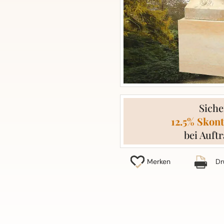
Siche
12.5% Skont
bei Auftr
Merken
Dr