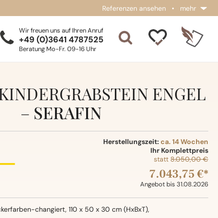
Referenzen ansehen
•
mehr
Wir freuen uns auf Ihren Anruf
+49 (0)3641 4787525
Beratung Mo-Fr. 09-16 Uhr
KINDERGRABSTEIN ENGEL
–
SERAFIN
Herstellungszeit:
ca. 14 Wochen
Ihr Komplettpreis
statt
8.050,00 €
7.043,75 €*
Angebot bis 31.08.2026
kerfarben-changiert, 110 x 50 x 30 cm (HxBxT),