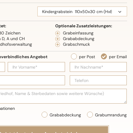
eidenglanz
tet:
Optionale Zusatzleistungen:
 30 Zeichen
Grabeinfassung
n D, A und CH
Grababdeckung
edhofsverwaltung
Grabschmuck
Grababdeckung
Grabumrandung