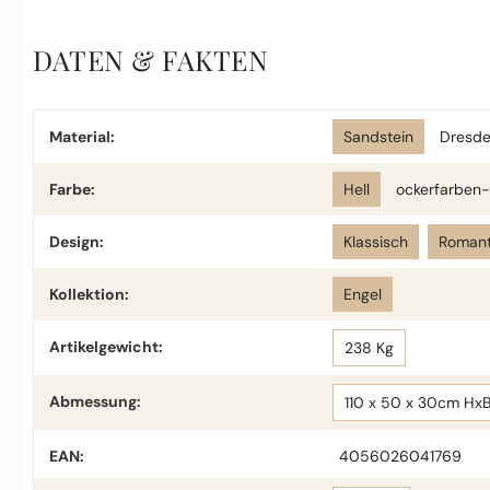
DATEN & FAKTEN
Material:
Sandstein
Dresde
Farbe:
Hell
ockerfarben-
Design:
Klassisch
Romant
Kollektion:
Engel
Artikelgewicht:
238 Kg
Abmessung:
110 x 50 x 30cm Hx
EAN:
4056026041769