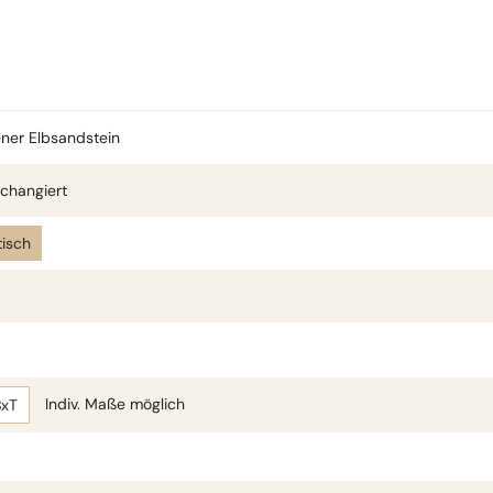
ner Elbsandstein
changiert
isch
Indiv. Maße möglich
BxT