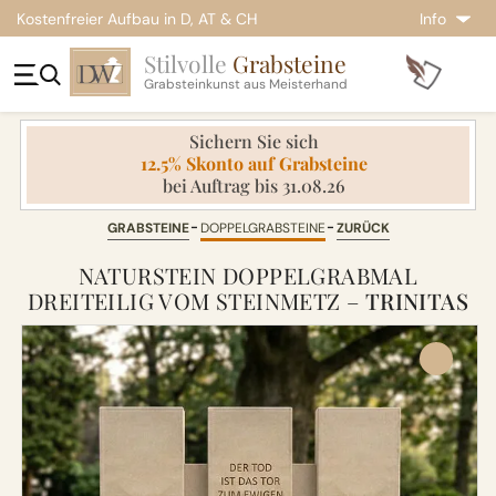
Kostenfreier Aufbau in D, AT & CH
Info
Stilvolle
Grabsteine
Grabsteinkunst aus Meisterhand
Sichern Sie sich
12.5% Skonto auf Grabsteine
bei Auftrag bis 31.08.26
GRABSTEINE
DOPPELGRABSTEINE
ZURÜCK
NATURSTEIN DOPPELGRABMAL
DREITEILIG VOM STEINMETZ –
TRINITAS