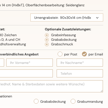
x 14 cm (HxBxT), Oberflächenbearbeitung: Seidenglanz
tet:
Optionale Zusatzleistungen:
 30 Zeichen
Grabeinfassung
n D, A und CH
Grababdeckung
edhofsverwaltung
Grabschmuck
Grababdeckung
Grabumrandung