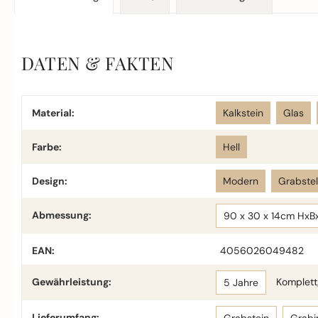
DATEN & FAKTEN
Material:
Kalkstein
Glas
Farbe:
Hell
Design:
Modern
Grabste
Abmessung:
90 x 30 x 14cm HxB
EAN:
4056026049482
Gewährleistung:
Komplettg
5 Jahre
Lieferumfang: