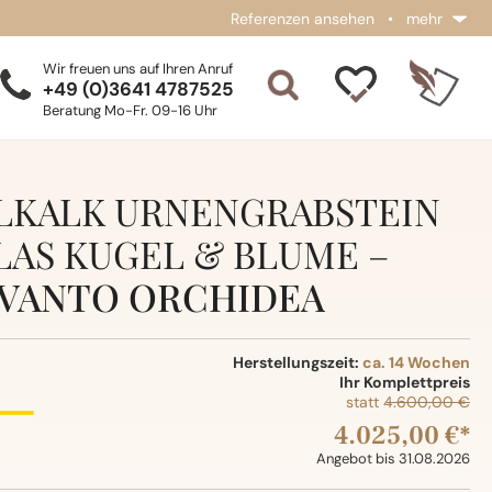
Referenzen ansehen
•
mehr
Wir freuen uns auf Ihren Anruf
+49 (0)3641 4787525
Beratung Mo-Fr. 09-16 Uhr
KALK URNENGRABSTEIN
LAS KUGEL & BLUME –
VANTO ORCHIDEA
Herstellungszeit:
ca. 14 Wochen
Ihr Komplettpreis
statt
4.600,00 €
4.025,00 €*
Angebot bis 31.08.2026