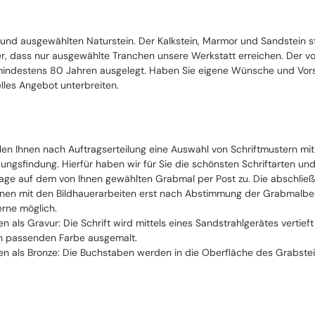
 und ausgewählten Naturstein. Der Kalkstein, Marmor und Sandstein 
cher, dass nur ausgewählte Tranchen unsere Werkstatt erreichen. Der 
ndestens 80 Jahren ausgelegt. Haben Sie eigene Wünsche und Vorste
lles Angebot unterbreiten.
llen Ihnen nach Auftragserteilung eine Auswahl von Schriftmustern mi
ungsfindung. Hierfür haben wir für Sie die schönsten Schriftarten un
ge auf dem von Ihnen gewählten Grabmal per Post zu. Die abschließe
nen mit den Bildhauerarbeiten erst nach Abstimmung der Grabmalbesch
erne möglich.
ten als Gravur: Die Schrift wird mittels eines Sandstrahlgerätes vertie
n passenden Farbe ausgemalt.
ten als Bronze: Die Buchstaben werden in die Oberfläche des Grabstei