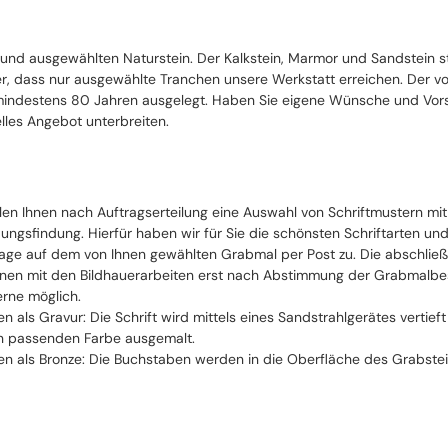
 und ausgewählten Naturstein. Der Kalkstein, Marmor und Sandstein 
cher, dass nur ausgewählte Tranchen unsere Werkstatt erreichen. Der 
ndestens 80 Jahren ausgelegt. Haben Sie eigene Wünsche und Vorste
lles Angebot unterbreiten.
llen Ihnen nach Auftragserteilung eine Auswahl von Schriftmustern mi
ungsfindung. Hierfür haben wir für Sie die schönsten Schriftarten un
ge auf dem von Ihnen gewählten Grabmal per Post zu. Die abschließe
nen mit den Bildhauerarbeiten erst nach Abstimmung der Grabmalbesch
erne möglich.
ten als Gravur: Die Schrift wird mittels eines Sandstrahlgerätes vertie
n passenden Farbe ausgemalt.
ten als Bronze: Die Buchstaben werden in die Oberfläche des Grabstei