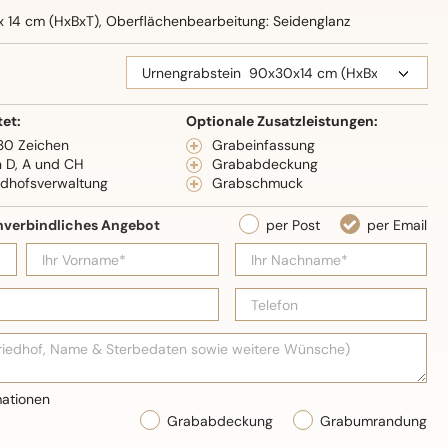
x 14 cm (HxBxT), Oberflächenbearbeitung: Seidenglanz
tet:
Optionale Zusatzleistungen:
 30 Zeichen
Grabeinfassung
n D, A und CH
Grababdeckung
edhofsverwaltung
Grabschmuck
Grababdeckung
Grabumrandung