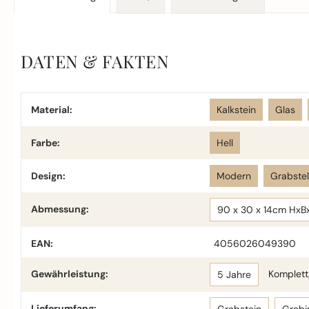
DATEN & FAKTEN
Material:
Kalkstein
Glas
Farbe:
Hell
Design:
Modern
Grabste
Abmessung:
90 x 30 x 14cm HxB
EAN:
4056026049390
Gewährleistung:
Komplettg
5 Jahre
Lieferumfang: