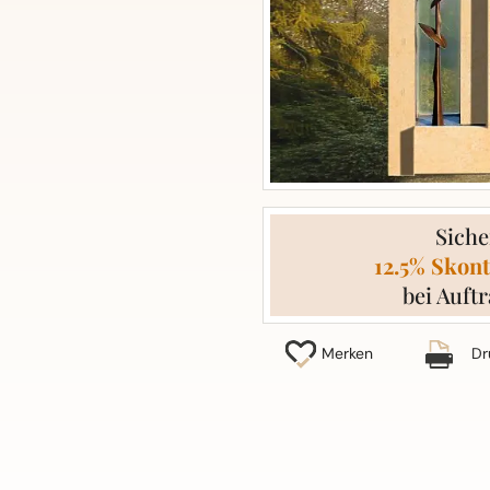
Siche
12.5% Skont
bei Auftr
Merken
Dr