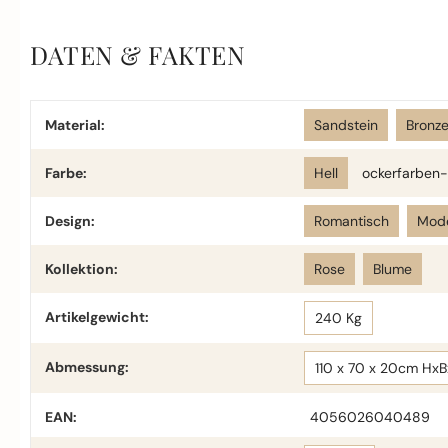
DATEN & FAKTEN
Material:
Sandstein
Bronz
Farbe:
Hell
ockerfarben-
Design:
Romantisch
Mod
Kollektion:
Rose
Blume
Artikelgewicht:
240 Kg
Abmessung:
110 x 70 x 20cm Hx
EAN:
4056026040489