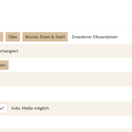
e
Glas
Bronze, Eisen & Stahl
Dresdener Elbsandstein
changiert
ern
Indiv. Maße möglich
BxT