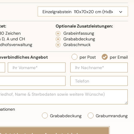
eidenglanz
tet:
Optionale Zusatzleistungen:
 30 Zeichen
Grabeinfassung
n D, A und CH
Grababdeckung
edhofsverwaltung
Grabschmuck
Grababdeckung
Grabumrandung