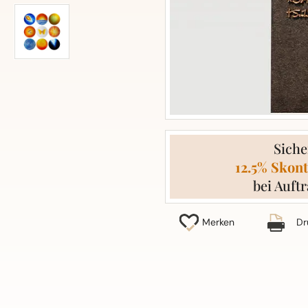
Siche
12.5% Skont
bei Auftr
Merken
Dr