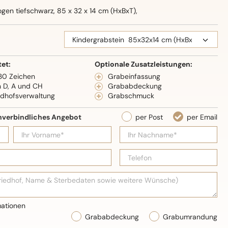
en tiefschwarz, 85 x 32 x 14 cm (HxBxT),
eidenglanz
tet:
Optionale Zusatzleistungen:
 30 Zeichen
Grabeinfassung
n D, A und CH
Grababdeckung
edhofsverwaltung
Grabschmuck
Grababdeckung
Grabumrandung