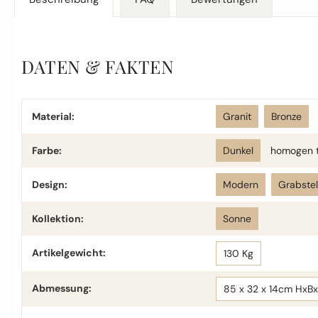
DATEN & FAKTEN
Material:
Granit
Bronze
Farbe:
Dunkel
homogen t
Design:
Modern
Grabste
Kollektion:
Sonne
Artikelgewicht:
130 Kg
Abmessung:
85 x 32 x 14cm HxB