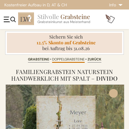
Kostenfreier Aufbau in D, AT & CH
Info
Stilvolle
Grabsteine
Grabsteinkunst aus Meisterhand
Sichern Sie sich
12.5% Skonto auf Grabsteine
bei Auftrag bis 31.08.26
GRABSTEINE
DOPPELGRABSTEINE
ZURÜCK
FAMILIENGRABSTEIN NATURSTEIN
HANDWERKLICH MIT SPALT –
DIVIDO