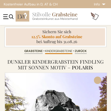
Kostenfreier Aufbau in D, AT & CH
Info
Stilvolle
Grabsteine
Grabsteinkunst aus Meisterhand
Sichern Sie sich
12.5% Skonto auf Grabsteine
bei Auftrag bis 31.08.26
GRABSTEINE
KINDERGRABSTEINE
ZURÜCK
DUNKLER KINDERGRABSTEIN FINDLING
MIT SONNEN MOTIV –
POLARIS