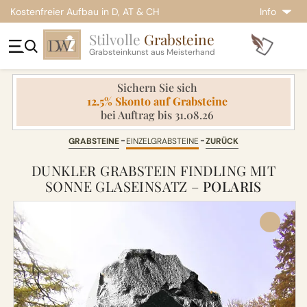
Kostenfreier Aufbau in D, AT & CH
Info
Stilvolle
Grabsteine
Grabsteinkunst aus Meisterhand
Sichern Sie sich
12.5% Skonto auf Grabsteine
bei Auftrag bis 31.08.26
GRABSTEINE
EINZELGRABSTEINE
ZURÜCK
DUNKLER GRABSTEIN FINDLING MIT
SONNE GLASEINSATZ –
POLARIS