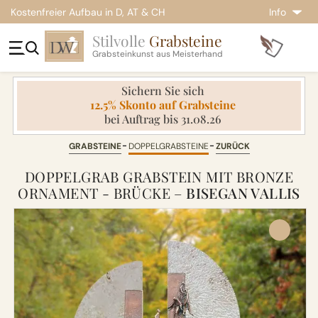
Kostenfreier Aufbau in D, AT & CH
Info
Stilvolle
Grabsteine
Grabsteinkunst aus Meisterhand
Sichern Sie sich
12.5% Skonto auf Grabsteine
bei Auftrag bis 31.08.26
GRABSTEINE
DOPPELGRABSTEINE
ZURÜCK
DOPPELGRAB GRABSTEIN MIT BRONZE
ORNAMENT - BRÜCKE –
BISEGAN VALLIS