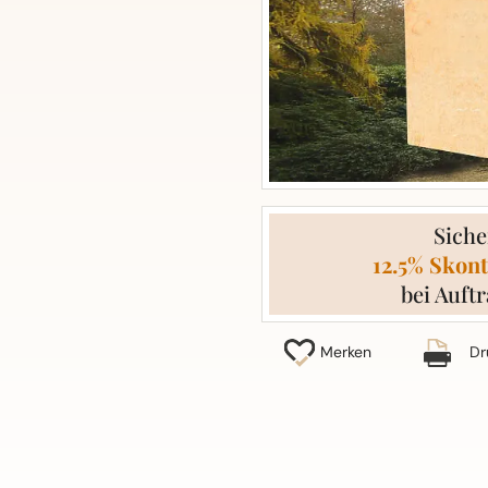
Siche
12.5% Skont
bei Auftr
Merken
Dr