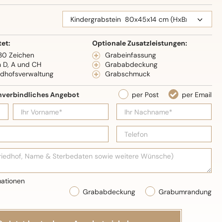
eidenglanz
tet:
Optionale Zusatzleistungen:
 30 Zeichen
Grabeinfassung
n D, A und CH
Grababdeckung
edhofsverwaltung
Grabschmuck
Grababdeckung
Grabumrandung