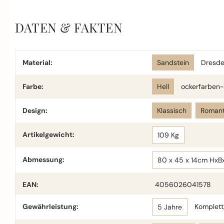
DATEN & FAKTEN
Material:
Sandstein
Dresde
Farbe:
Hell
ockerfarben-
Design:
Klassisch
Romant
Artikelgewicht:
109 Kg
Abmessung:
80 x 45 x 14cm HxB
EAN:
4056026041578
Gewährleistung:
Komplettg
5 Jahre