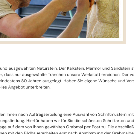
 und ausgewählten Naturstein. Der Kalkstein, Marmor und Sandstein 
cher, dass nur ausgewählte Tranchen unsere Werkstatt erreichen. Der 
ndestens 80 Jahren ausgelegt. Haben Sie eigene Wünsche und Vorste
lles Angebot unterbreiten.
llen Ihnen nach Auftragserteilung eine Auswahl von Schriftmustern mi
ungsfindung. Hierfür haben wir für Sie die schönsten Schriftarten un
ge auf dem von Ihnen gewählten Grabmal per Post zu. Die abschließe
nen mit den Bildhauerarbeiten erst nach Abstimmung der Grabmalbesch